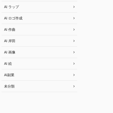
AI ラップ
AI ロゴ作成
AI 作曲
AI 岸田
AI 画像
AI 絵
AI副業
未分類