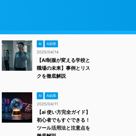
AI
AI副業
2025/04/14
【AI制服が変える学校と
職場の未来】事例とリス
クを徹底解説
AI
AI副業
2025/04/11
【ai 使い方完全ガイド】
初心者でもすぐできる！
ツール活用法と注意点を
徹底解説