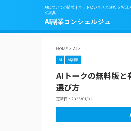
AIについての情報｜ネットビジネスとSNS & WE
グ辞典
AI副業コンシェルジュ
HOME
>
AI
>
AI
AI副業
AIトークの無料版
選び方
更新日：
2025/01/01