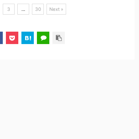
3
…
30
Next »