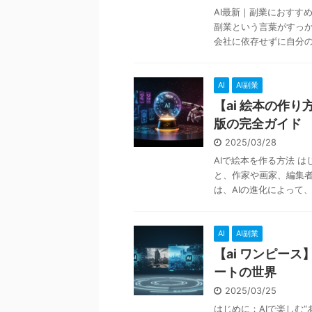
AI最新｜副業におすすめ
副業という言葉がすっ
会社に依存せずに自分のス
AI
AI副業
【ai 絵本の作
版の完全ガイド
2025/03/28
AIで絵本を作る方法 
と、作家や画家、編集
は、AIの進化によって、誰
AI
AI副業
【ai ワンピー
ートの世界
2025/03/25
はじめに：AIで楽しむ