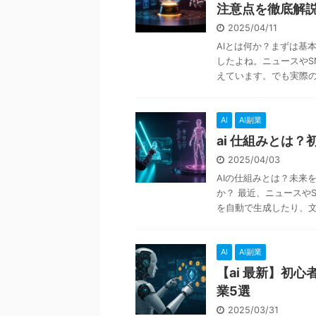
注意点を徹底解
2025/04/11
AIとは何か？まずは基
したよね。ニュースやS
えています。でも実際のと
AI
AI副業
ai 仕組みとは
2025/04/03
AIの仕組みとは？未来
か？ 最近、ニュースや
を自動で生成したり、文章
AI
AI副業
【ai 最新】初
業5選
2025/03/31