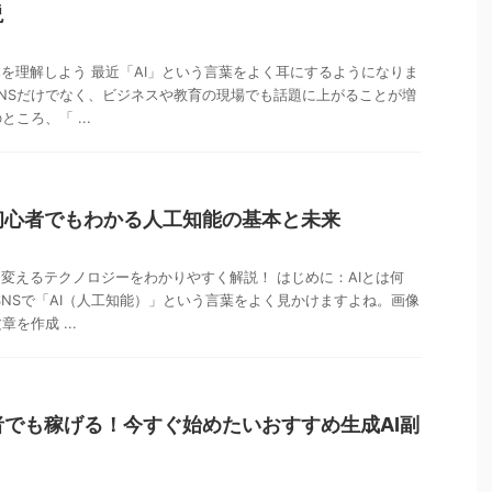
説
本を理解しよう 最近「AI」という言葉をよく耳にするようになりま
NSだけでなく、ビジネスや教育の現場でも話題に上がることが増
ころ、「 ...
？初心者でもわかる人工知能の基本と未来
を変えるテクノロジーをわかりやすく解説！ はじめに：AIとは何
SNSで「AI（人工知能）」という言葉をよく見かけますよね。画像
を作成 ...
心者でも稼げる！今すぐ始めたいおすすめ生成AI副