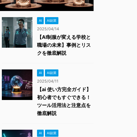
AI
AI副業
2025/04/14
【AI制服が変える学校と
職場の未来】事例とリス
クを徹底解説
AI
AI副業
2025/04/11
【ai 使い方完全ガイド】
初心者でもすぐできる！
ツール活用法と注意点を
徹底解説
AI
AI副業