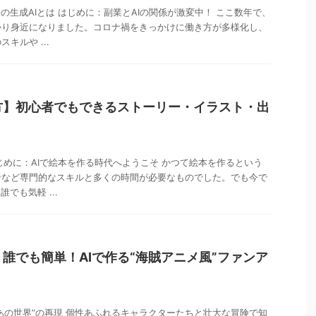
の生成AIとは はじめに：副業とAIの関係が激変中！ ここ数年で、
かり身近になりました。コロナ禍をきっかけに働き方が多様化し、
キルや ...
り方】初心者でもできるストーリー・イラスト・出
はじめに：AIで絵本を作る時代へようこそ かつて絵本を作るという
者など専門的なスキルと多くの時間が必要なものでした。でも今で
でも気軽 ...
ス】誰でも簡単！AIで作る“海賊アニメ風”ファンア
“あの世界”の再現 個性あふれるキャラクターたちと壮大な冒険で知