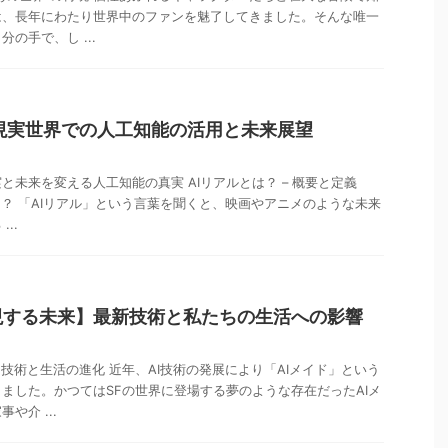
は、長年にわたり世界中のファンを魅了してきました。そんな唯一
の手で、し ...
 現実世界での人工知能の活用と未来展望
現実と未来を変える人工知能の真実 AIリアルとは？ – 概要と定義
は？ 「AIリアル」という言葉を聞くと、映画やアニメのような未来
..
現する未来】最新技術と私たちの生活への影響
：技術と生活の進化 近年、AI技術の発展により「AIメイド」という
ました。かつてはSFの世界に登場する夢のような存在だったAIメ
や介 ...