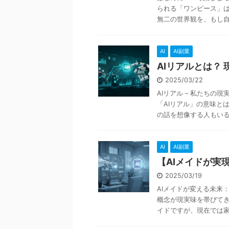
られる「ワンピース」
無二の世界観を、もし自分
AI
AI副業
AIリアルとは？
2025/03/22
AIリアル – 私たちの
「AIリアル」の意味と
の話を想像する人もいる .
AI
AI副業
【AIメイドが実
2025/03/19
AIメイドが変える未来
概念が現実味を帯びてき
イドですが、現在では家事