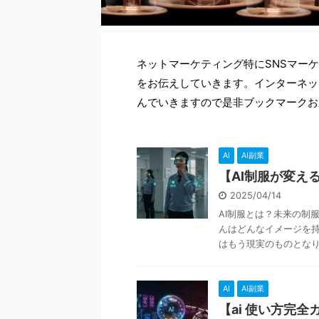
ネットマーケティング特にSNSマー
をお伝えしていきます。インターネッ
んでいきますので是非ブックマークお
AI
AI副業
【AI制服が変え
2025/04/14
AI制服とは？未来の制
んはどんなイメージを
はもう現実のものとなりつ
AI
AI副業
【ai 使い方完