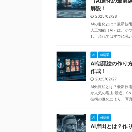
【AI進化の最前
解説！
2025/02/28
AIの進化とは？最新技
人工知能（AI）は、か
し、現代ではすでに私たち
AI
AI副業
AI似顔絵の作り
作成！
2025/02/27
AI似顔絵とは？最新技
が人気の理由 最近、S
技術の進化により、写真を
AI
AI副業
AI岸田とは？作