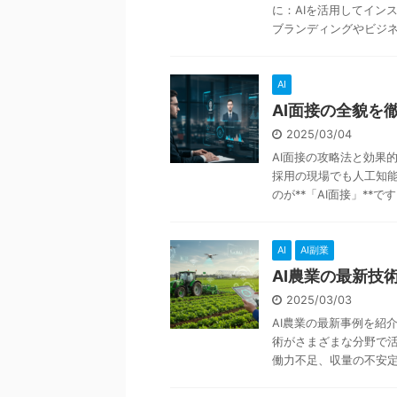
に：AIを活用してインス
ブランディングやビジネス 
AI
AI面接の全貌を
2025/03/04
AI面接の攻略法と効果
採用の現場でも人工知
のが**「AI面接」**です。
AI
AI副業
AI農業の最新技
2025/03/03
AI農業の最新事例を紹
術がさまざまな分野で
働力不足、収量の不安定さ