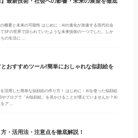
線】最新技術・社会への影響・未来の展望を徹底
術の概要と未来の可能性 はじめに：AIの進化が加速する現代社会
つてSFの世界で語られていたような未来技術の一つでした。しか
の生活に ...
方とおすすめツール!簡単におしゃれな似顔絵を
術を活用した簡単な似顔絵の作り方！ はじめに：AIを使った似顔絵
NSやブログで「AI似顔絵」を見かけることが増えていませんか？AI
ア ...
り方・活用法・注意点を徹底解説！