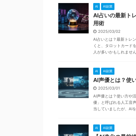
AI
AI副業
AI占いの最新ト
用術
2025/03/02
AI占いとは？最新トレ
くと、タロットカード
人が多いかもしれません。
AI
AI副業
AI声優とは？使
2025/03/01
AI声優とは？使い方や
優」と呼ばれる人工音
当していましたが、AIを活
AI
AI副業