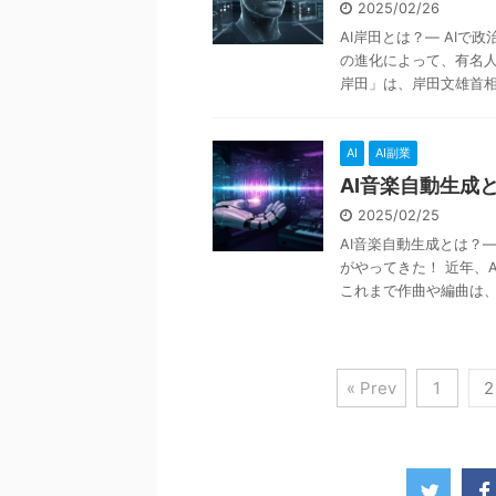
2025/02/26
AI岸田とは？— AIで
の進化によって、有名人
岸田」は、岸田文雄首相の 
AI
AI副業
AI音楽自動生成
2025/02/25
AI音楽自動生成とは？
がやってきた！ 近年、
これまで作曲や編曲は、プ
« Prev
1
2