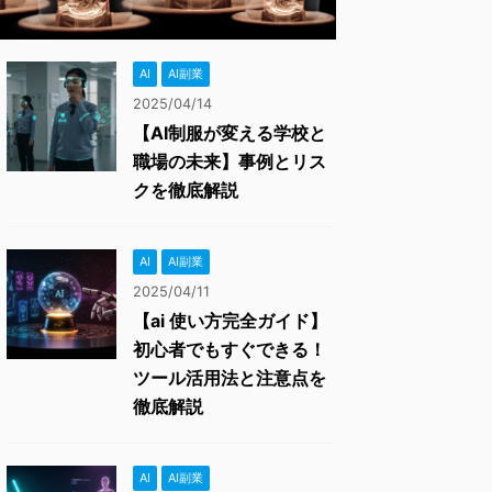
AI
AI副業
2025/04/14
【AI制服が変える学校と
職場の未来】事例とリス
クを徹底解説
AI
AI副業
2025/04/11
【ai 使い方完全ガイド】
初心者でもすぐできる！
ツール活用法と注意点を
徹底解説
AI
AI副業