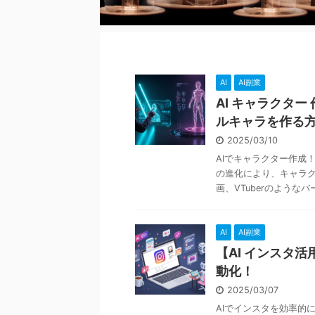
AI
AI副業
AI キャラクタ
ルキャラを作る
2025/03/10
AIでキャラクター作成
の進化により、キャラ
画、VTuberのようなバー
AI
AI副業
【AI インスタ
動化！
2025/03/07
AIでインスタを効率的