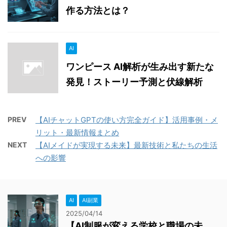
作る方法とは？
AI
ワンピース AI解析が生み出す新たな
発見！ストーリー予測と伏線解析
PREV
【AIチャットGPTの使い方完全ガイド】活用事例・メ
リット・最新情報まとめ
NEXT
【AIメイドが実現する未来】最新技術と私たちの生活
への影響
AI
AI副業
2025/04/14
【AI制服が変える学校と職場の未