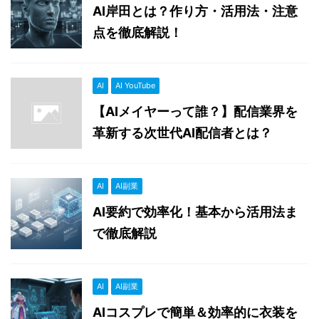
AI岸田とは？作り方・活用法・注意
点を徹底解説！
AI
AI YouTube
【AIメイヤーって誰？】配信業界を
革新する次世代AI配信者とは？
AI
AI副業
AI要約で効率化！基本から活用法ま
で徹底解説
AI
AI副業
AIコスプレで簡単＆効率的に衣装を