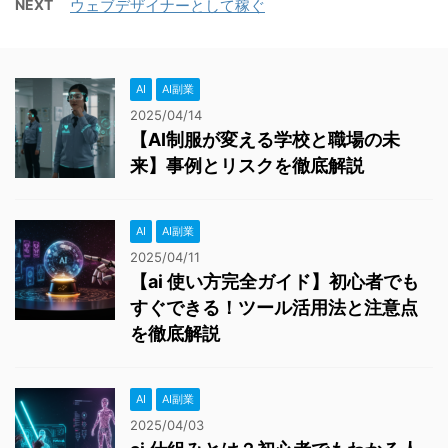
NEXT
ウェブデザイナーとして稼ぐ
AI
AI副業
2025/04/14
【AI制服が変える学校と職場の未
来】事例とリスクを徹底解説
AI
AI副業
2025/04/11
【ai 使い方完全ガイド】初心者でも
すぐできる！ツール活用法と注意点
を徹底解説
AI
AI副業
2025/04/03