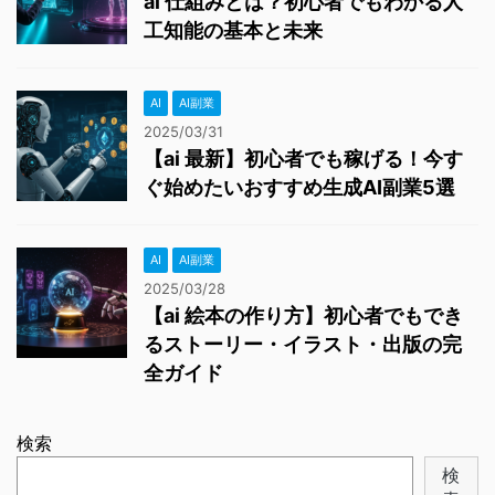
ai 仕組みとは？初心者でもわかる人
工知能の基本と未来
AI
AI副業
2025/03/31
【ai 最新】初心者でも稼げる！今す
ぐ始めたいおすすめ生成AI副業5選
AI
AI副業
2025/03/28
【ai 絵本の作り方】初心者でもでき
るストーリー・イラスト・出版の完
全ガイド
検索
検